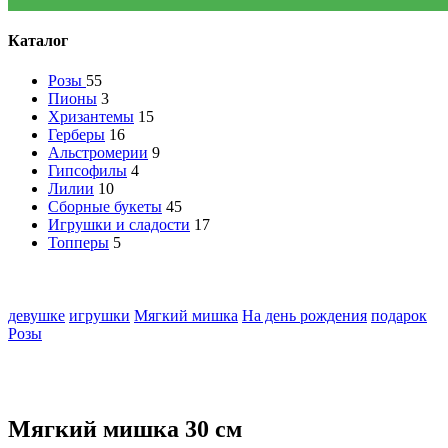
Каталог
Розы
55
Пионы
3
Хризантемы
15
Герберы
16
Альстромерии
9
Гипсофилы
4
Лилии
10
Сборные букеты
45
Игрушки и сладости
17
Топперы
5
девушке
игрушки
Мягкий мишка
На день рождения
подарок
Розы
Мягкий мишка 30 см