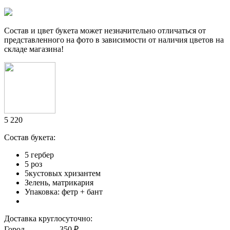
Cостав и цвет букета может незначительно отличаться от
представленного на фото в зависимоcти от наличия цветов на
складе магазина!
5 220
Состав букета:
5 гербер
5 роз
5кустовых хризантем
Зелень, матрикария
Упаковка: фетр + бант
Доставка круглосуточно:
Город
...............
350 ₽