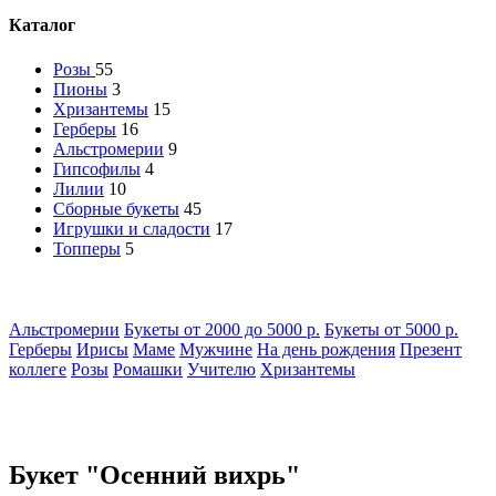
Каталог
Розы
55
Пионы
3
Хризантемы
15
Герберы
16
Альстромерии
9
Гипсофилы
4
Лилии
10
Сборные букеты
45
Игрушки и сладости
17
Топперы
5
Альстромерии
Букеты от 2000 до 5000 р.
Букеты от 5000 р.
Герберы
Ирисы
Маме
Мужчине
На день рождения
Презент
коллеге
Розы
Ромашки
Учителю
Хризантемы
Букет "Осенний вихрь"