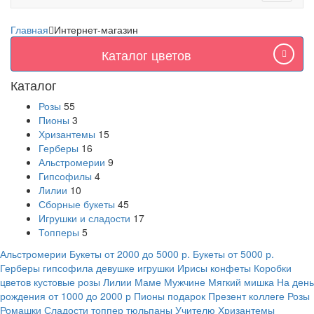
navigati
Главная
Интернет-магазин
Каталог цветов
Каталог
Розы
55
Пионы
3
Хризантемы
15
Герберы
16
Альстромерии
9
Гипсофилы
4
Лилии
10
Сборные букеты
45
Игрушки и сладости
17
Топперы
5
Альстромерии
Букеты от 2000 до 5000 р.
Букеты от 5000 р.
Герберы
гипсофила
девушке
игрушки
Ирисы
конфеты
Коробки
цветов
кустовые розы
Лилии
Маме
Мужчине
Мягкий мишка
На день
рождения
от 1000 до 2000 р
Пионы
подарок
Презент коллеге
Розы
Ромашки
Сладости
топпер
тюльпаны
Учителю
Хризантемы